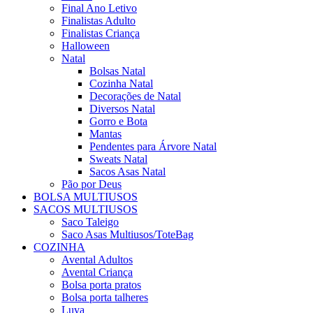
Final Ano Letivo
Finalistas Adulto
Finalistas Criança
Halloween
Natal
Bolsas Natal
Cozinha Natal
Decorações de Natal
Diversos Natal
Gorro e Bota
Mantas
Pendentes para Árvore Natal
Sweats Natal
Sacos Asas Natal
Pão por Deus
BOLSA MULTIUSOS
SACOS MULTIUSOS
Saco Taleigo
Saco Asas Multiusos/ToteBag
COZINHA
Avental Adultos
Avental Criança
Bolsa porta pratos
Bolsa porta talheres
Luva