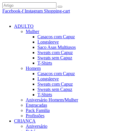
Facebook-f
Instagram
Shopping-cart
ADULTO
Mulher
Casacos com Capuz
Longsleeve
Saco Asas Multiusos
Sweats com Capuz
Sweats sem Capuz
T-Shirts
Homem
Casacos com Capuz
Longsleeve
Sweats com Capuz
Sweats sem Capuz
T-Shirts
Aniversário Homem/Mulher
Engraçadas
Pack Familia
Profissões
CRIANÇA
Aniversário