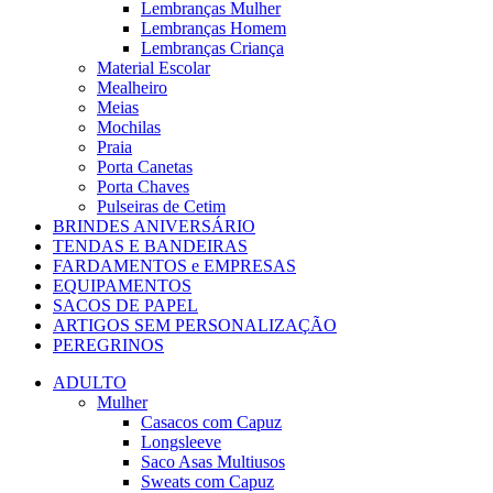
Lembranças Mulher
Lembranças Homem
Lembranças Criança
Material Escolar
Mealheiro
Meias
Mochilas
Praia
Porta Canetas
Porta Chaves
Pulseiras de Cetim
BRINDES ANIVERSÁRIO
TENDAS E BANDEIRAS
FARDAMENTOS e EMPRESAS
EQUIPAMENTOS
SACOS DE PAPEL
ARTIGOS SEM PERSONALIZAÇÃO
PEREGRINOS
ADULTO
Mulher
Casacos com Capuz
Longsleeve
Saco Asas Multiusos
Sweats com Capuz