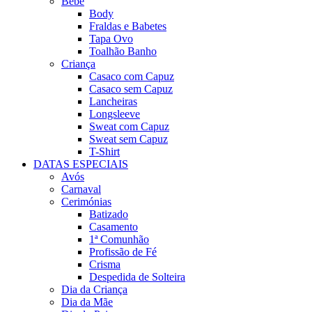
Bebé
Body
Fraldas e Babetes
Tapa Ovo
Toalhão Banho
Criança
Casaco com Capuz
Casaco sem Capuz
Lancheiras
Longsleeve
Sweat com Capuz
Sweat sem Capuz
T-Shirt
DATAS ESPECIAIS
Avós
Carnaval
Cerimónias
Batizado
Casamento
1ª Comunhão
Profissão de Fé
Crisma
Despedida de Solteira
Dia da Criança
Dia da Mãe