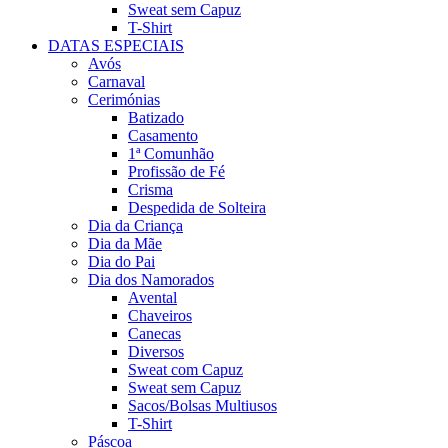
Sweat sem Capuz
T-Shirt
DATAS ESPECIAIS
Avós
Carnaval
Cerimónias
Batizado
Casamento
1ª Comunhão
Profissão de Fé
Crisma
Despedida de Solteira
Dia da Criança
Dia da Mãe
Dia do Pai
Dia dos Namorados
Avental
Chaveiros
Canecas
Diversos
Sweat com Capuz
Sweat sem Capuz
Sacos/Bolsas Multiusos
T-Shirt
Páscoa