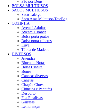
Pão por Deus
BOLSA MULTIUSOS
SACOS MULTIUSOS
Saco Taleigo
Saco Asas Multiusos/ToteBag
COZINHA
Avental Adultos
Avental Criança
Bolsa porta pratos
Bolsa porta talheres
Luva
Tábua de Madeira
DIVERSOS
Agendas
Bloco de Notas
Bolsa Cintura
Bonés
Canecas diversas
Canetas
Chapéu Chuva
Chinelos e Pantufas
Desporto
Fita Finalistas
Garrafas
Lembranças