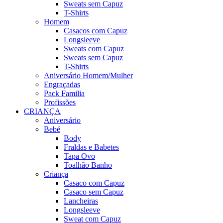
Sweats sem Capuz
T-Shirts
Homem
Casacos com Capuz
Longsleeve
Sweats com Capuz
Sweats sem Capuz
T-Shirts
Aniversário Homem/Mulher
Engraçadas
Pack Familia
Profissões
CRIANÇA
Aniversário
Bebé
Body
Fraldas e Babetes
Tapa Ovo
Toalhão Banho
Criança
Casaco com Capuz
Casaco sem Capuz
Lancheiras
Longsleeve
Sweat com Capuz