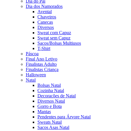
Dia do Pai
Dia dos Namorados
Avental
Chaveiros
Canecas
Diversos
Sweat com Capuz
Sweat sem Capuz
Sacos/Bolsas Multiusos
T-Shirt
Páscoa
Final Ano Letivo
Finalistas Adulto
Finalistas Criança
Halloween
Natal
Bolsas Natal
Cozinha Natal
Decorações de Natal
Diversos Natal
Gorro e Bota
Mantas
Pendentes para Árvore Natal
Sweats Natal
Sacos Asas Natal