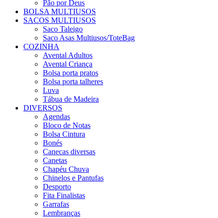
Pão por Deus
BOLSA MULTIUSOS
SACOS MULTIUSOS
Saco Taleigo
Saco Asas Multiusos/ToteBag
COZINHA
Avental Adultos
Avental Criança
Bolsa porta pratos
Bolsa porta talheres
Luva
Tábua de Madeira
DIVERSOS
Agendas
Bloco de Notas
Bolsa Cintura
Bonés
Canecas diversas
Canetas
Chapéu Chuva
Chinelos e Pantufas
Desporto
Fita Finalistas
Garrafas
Lembranças