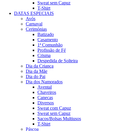
Sweat sem Capuz
T-Shirt
DATAS ESPECIAIS
Avós
Carnaval
Cerimónias
Batizado
Casamento
1ª Comunhão
Profissão de Fé
Crisma
Despedida de Solteira
Dia da Criança
Dia da Mãe
Dia do Pai
Dia dos Namorados
Avental
Chaveiros
Canecas
Diversos
Sweat com Capuz
Sweat sem Capuz
Sacos/Bolsas Multiusos
T-Shirt
Páscoa