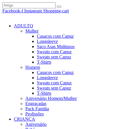
Facebook-f
Instagram
Shopping-cart
ADULTO
Mulher
Casacos com Capuz
Longsleeve
Saco Asas Multiusos
Sweats com Capuz
Sweats sem Capuz
T-Shirts
Homem
Casacos com Capuz
Longsleeve
Sweats com Capuz
Sweats sem Capuz
T-Shirts
Aniversário Homem/Mulher
Engraçadas
Pack Familia
Profissões
CRIANÇA
Aniversário