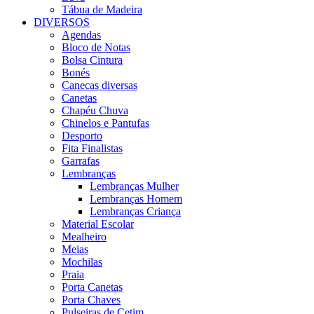
Tábua de Madeira
DIVERSOS
Agendas
Bloco de Notas
Bolsa Cintura
Bonés
Canecas diversas
Canetas
Chapéu Chuva
Chinelos e Pantufas
Desporto
Fita Finalistas
Garrafas
Lembranças
Lembranças Mulher
Lembranças Homem
Lembranças Criança
Material Escolar
Mealheiro
Meias
Mochilas
Praia
Porta Canetas
Porta Chaves
Pulseiras de Cetim