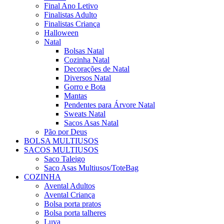
Final Ano Letivo
Finalistas Adulto
Finalistas Criança
Halloween
Natal
Bolsas Natal
Cozinha Natal
Decorações de Natal
Diversos Natal
Gorro e Bota
Mantas
Pendentes para Árvore Natal
Sweats Natal
Sacos Asas Natal
Pão por Deus
BOLSA MULTIUSOS
SACOS MULTIUSOS
Saco Taleigo
Saco Asas Multiusos/ToteBag
COZINHA
Avental Adultos
Avental Criança
Bolsa porta pratos
Bolsa porta talheres
Luva