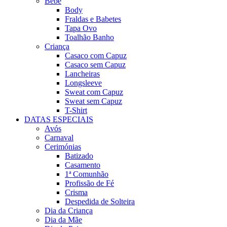
Bebé
Body
Fraldas e Babetes
Tapa Ovo
Toalhão Banho
Criança
Casaco com Capuz
Casaco sem Capuz
Lancheiras
Longsleeve
Sweat com Capuz
Sweat sem Capuz
T-Shirt
DATAS ESPECIAIS
Avós
Carnaval
Cerimónias
Batizado
Casamento
1ª Comunhão
Profissão de Fé
Crisma
Despedida de Solteira
Dia da Criança
Dia da Mãe