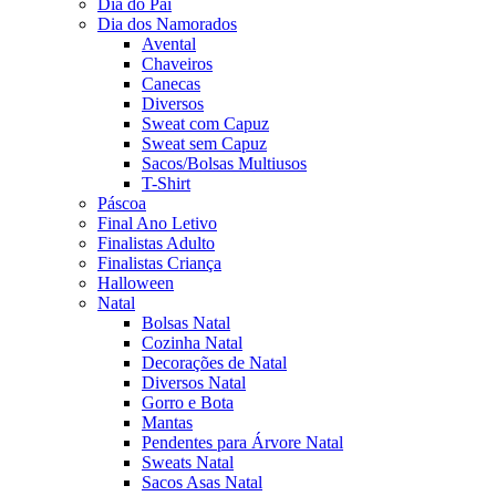
Dia do Pai
Dia dos Namorados
Avental
Chaveiros
Canecas
Diversos
Sweat com Capuz
Sweat sem Capuz
Sacos/Bolsas Multiusos
T-Shirt
Páscoa
Final Ano Letivo
Finalistas Adulto
Finalistas Criança
Halloween
Natal
Bolsas Natal
Cozinha Natal
Decorações de Natal
Diversos Natal
Gorro e Bota
Mantas
Pendentes para Árvore Natal
Sweats Natal
Sacos Asas Natal