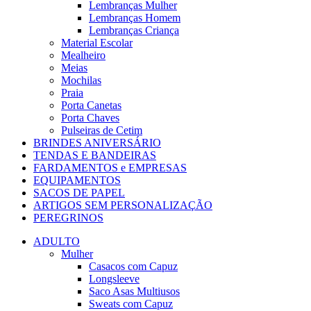
Lembranças Mulher
Lembranças Homem
Lembranças Criança
Material Escolar
Mealheiro
Meias
Mochilas
Praia
Porta Canetas
Porta Chaves
Pulseiras de Cetim
BRINDES ANIVERSÁRIO
TENDAS E BANDEIRAS
FARDAMENTOS e EMPRESAS
EQUIPAMENTOS
SACOS DE PAPEL
ARTIGOS SEM PERSONALIZAÇÃO
PEREGRINOS
ADULTO
Mulher
Casacos com Capuz
Longsleeve
Saco Asas Multiusos
Sweats com Capuz