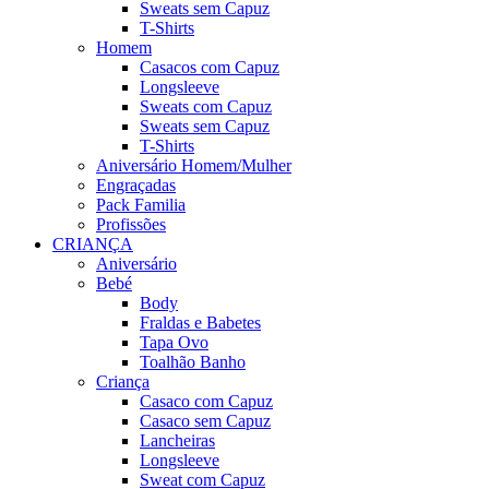
Sweats sem Capuz
T-Shirts
Homem
Casacos com Capuz
Longsleeve
Sweats com Capuz
Sweats sem Capuz
T-Shirts
Aniversário Homem/Mulher
Engraçadas
Pack Familia
Profissões
CRIANÇA
Aniversário
Bebé
Body
Fraldas e Babetes
Tapa Ovo
Toalhão Banho
Criança
Casaco com Capuz
Casaco sem Capuz
Lancheiras
Longsleeve
Sweat com Capuz