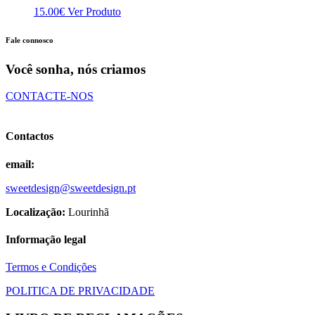
be
15.00
€
Ver Produto
chosen
on
Fale connosco
the
product
Você sonha, nós criamos
page
CONTACTE-NOS
Contactos
email:
sweetdesign@sweetdesign.pt
Localização:
Lourinhã
Informação legal
Termos e Condições
POLITICA DE PRIVACIDADE