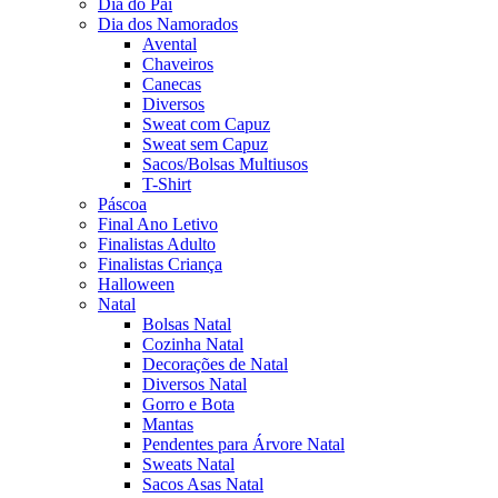
Dia do Pai
Dia dos Namorados
Avental
Chaveiros
Canecas
Diversos
Sweat com Capuz
Sweat sem Capuz
Sacos/Bolsas Multiusos
T-Shirt
Páscoa
Final Ano Letivo
Finalistas Adulto
Finalistas Criança
Halloween
Natal
Bolsas Natal
Cozinha Natal
Decorações de Natal
Diversos Natal
Gorro e Bota
Mantas
Pendentes para Árvore Natal
Sweats Natal
Sacos Asas Natal