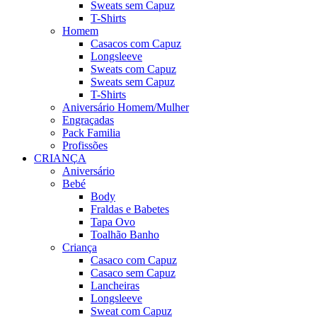
Sweats sem Capuz
T-Shirts
Homem
Casacos com Capuz
Longsleeve
Sweats com Capuz
Sweats sem Capuz
T-Shirts
Aniversário Homem/Mulher
Engraçadas
Pack Familia
Profissões
CRIANÇA
Aniversário
Bebé
Body
Fraldas e Babetes
Tapa Ovo
Toalhão Banho
Criança
Casaco com Capuz
Casaco sem Capuz
Lancheiras
Longsleeve
Sweat com Capuz