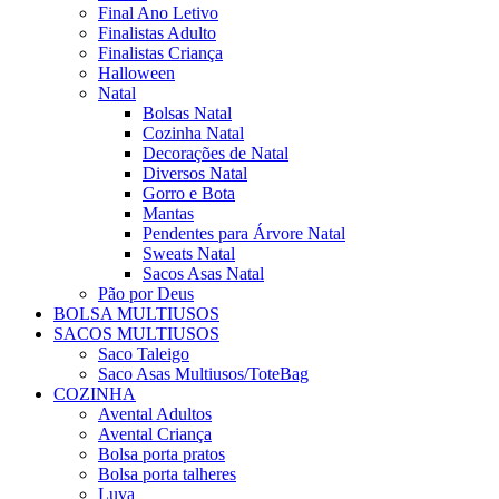
Final Ano Letivo
Finalistas Adulto
Finalistas Criança
Halloween
Natal
Bolsas Natal
Cozinha Natal
Decorações de Natal
Diversos Natal
Gorro e Bota
Mantas
Pendentes para Árvore Natal
Sweats Natal
Sacos Asas Natal
Pão por Deus
BOLSA MULTIUSOS
SACOS MULTIUSOS
Saco Taleigo
Saco Asas Multiusos/ToteBag
COZINHA
Avental Adultos
Avental Criança
Bolsa porta pratos
Bolsa porta talheres
Luva