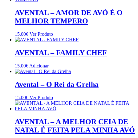
AVENTAL – AMOR DE AVÓ É O
MELHOR TEMPERO
15.00
€
Ver Produto
AVENTAL – FAMILY CHEF
15.00
€
Adicionar
Avental – O Rei da Grelha
This
15.00
€
Ver Produto
product
has
multiple
variants.
AVENTAL – A MELHOR CEIA DE
The
NATAL É FEITA PELA MINHA AVÓ
options
may