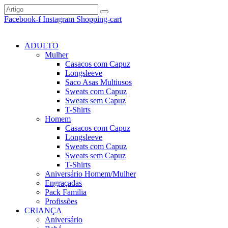
Facebook-f
Instagram
Shopping-cart
ADULTO
Mulher
Casacos com Capuz
Longsleeve
Saco Asas Multiusos
Sweats com Capuz
Sweats sem Capuz
T-Shirts
Homem
Casacos com Capuz
Longsleeve
Sweats com Capuz
Sweats sem Capuz
T-Shirts
Aniversário Homem/Mulher
Engraçadas
Pack Familia
Profissões
CRIANÇA
Aniversário