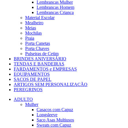
Lembranças Mulher
Lembranças Homem
Lembranças Criança
Material Escolar
Mealheiro
Meias
Mochilas
Praia
Porta Canetas
Porta Chaves
Pulseiras de Cetim
BRINDES ANIVERSÁRIO
TENDAS E BANDEIRAS
FARDAMENTOS e EMPRESAS
EQUIPAMENTOS
SACOS DE PAPEL
ARTIGOS SEM PERSONALIZAÇÃO
PEREGRINOS
ADULTO
Mulher
Casacos com Capuz
Longsleeve
Saco Asas Multiusos
Sweats com Capuz