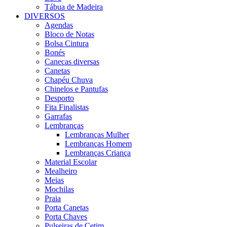
Tábua de Madeira
DIVERSOS
Agendas
Bloco de Notas
Bolsa Cintura
Bonés
Canecas diversas
Canetas
Chapéu Chuva
Chinelos e Pantufas
Desporto
Fita Finalistas
Garrafas
Lembranças
Lembranças Mulher
Lembranças Homem
Lembranças Criança
Material Escolar
Mealheiro
Meias
Mochilas
Praia
Porta Canetas
Porta Chaves
Pulseiras de Cetim