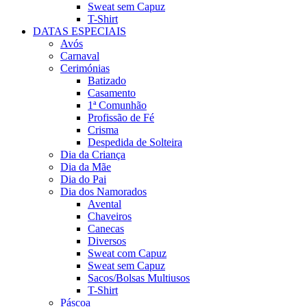
Sweat sem Capuz
T-Shirt
DATAS ESPECIAIS
Avós
Carnaval
Cerimónias
Batizado
Casamento
1ª Comunhão
Profissão de Fé
Crisma
Despedida de Solteira
Dia da Criança
Dia da Mãe
Dia do Pai
Dia dos Namorados
Avental
Chaveiros
Canecas
Diversos
Sweat com Capuz
Sweat sem Capuz
Sacos/Bolsas Multiusos
T-Shirt
Páscoa