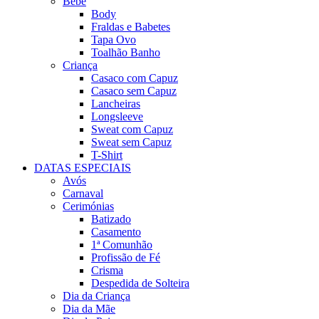
Bebé
Body
Fraldas e Babetes
Tapa Ovo
Toalhão Banho
Criança
Casaco com Capuz
Casaco sem Capuz
Lancheiras
Longsleeve
Sweat com Capuz
Sweat sem Capuz
T-Shirt
DATAS ESPECIAIS
Avós
Carnaval
Cerimónias
Batizado
Casamento
1ª Comunhão
Profissão de Fé
Crisma
Despedida de Solteira
Dia da Criança
Dia da Mãe