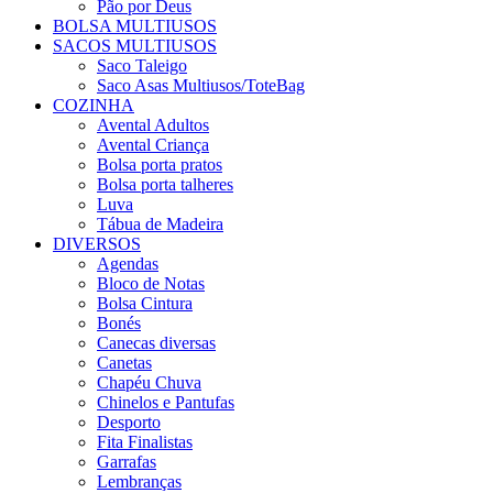
Pão por Deus
BOLSA MULTIUSOS
SACOS MULTIUSOS
Saco Taleigo
Saco Asas Multiusos/ToteBag
COZINHA
Avental Adultos
Avental Criança
Bolsa porta pratos
Bolsa porta talheres
Luva
Tábua de Madeira
DIVERSOS
Agendas
Bloco de Notas
Bolsa Cintura
Bonés
Canecas diversas
Canetas
Chapéu Chuva
Chinelos e Pantufas
Desporto
Fita Finalistas
Garrafas
Lembranças