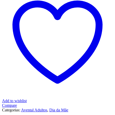
ao
quadrado
(com
número
de
filhos)
Add to wishlist
Compare
Categorias:
Avental Adultos
,
Dia da Mãe