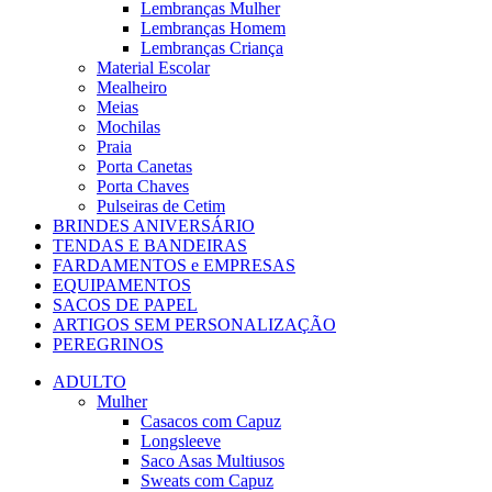
Lembranças Mulher
Lembranças Homem
Lembranças Criança
Material Escolar
Mealheiro
Meias
Mochilas
Praia
Porta Canetas
Porta Chaves
Pulseiras de Cetim
BRINDES ANIVERSÁRIO
TENDAS E BANDEIRAS
FARDAMENTOS e EMPRESAS
EQUIPAMENTOS
SACOS DE PAPEL
ARTIGOS SEM PERSONALIZAÇÃO
PEREGRINOS
ADULTO
Mulher
Casacos com Capuz
Longsleeve
Saco Asas Multiusos
Sweats com Capuz