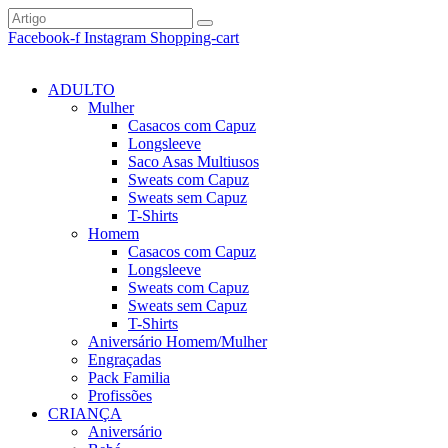
Facebook-f
Instagram
Shopping-cart
ADULTO
Mulher
Casacos com Capuz
Longsleeve
Saco Asas Multiusos
Sweats com Capuz
Sweats sem Capuz
T-Shirts
Homem
Casacos com Capuz
Longsleeve
Sweats com Capuz
Sweats sem Capuz
T-Shirts
Aniversário Homem/Mulher
Engraçadas
Pack Familia
Profissões
CRIANÇA
Aniversário