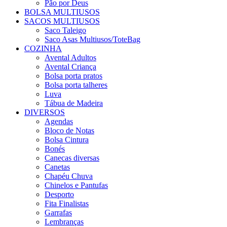
Pão por Deus
BOLSA MULTIUSOS
SACOS MULTIUSOS
Saco Taleigo
Saco Asas Multiusos/ToteBag
COZINHA
Avental Adultos
Avental Criança
Bolsa porta pratos
Bolsa porta talheres
Luva
Tábua de Madeira
DIVERSOS
Agendas
Bloco de Notas
Bolsa Cintura
Bonés
Canecas diversas
Canetas
Chapéu Chuva
Chinelos e Pantufas
Desporto
Fita Finalistas
Garrafas
Lembranças