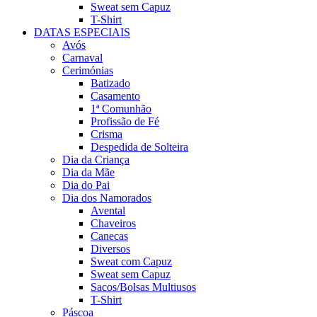
Sweat sem Capuz
T-Shirt
DATAS ESPECIAIS
Avós
Carnaval
Cerimónias
Batizado
Casamento
1ª Comunhão
Profissão de Fé
Crisma
Despedida de Solteira
Dia da Criança
Dia da Mãe
Dia do Pai
Dia dos Namorados
Avental
Chaveiros
Canecas
Diversos
Sweat com Capuz
Sweat sem Capuz
Sacos/Bolsas Multiusos
T-Shirt
Páscoa