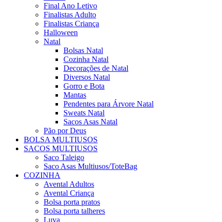
Final Ano Letivo
Finalistas Adulto
Finalistas Criança
Halloween
Natal
Bolsas Natal
Cozinha Natal
Decorações de Natal
Diversos Natal
Gorro e Bota
Mantas
Pendentes para Árvore Natal
Sweats Natal
Sacos Asas Natal
Pão por Deus
BOLSA MULTIUSOS
SACOS MULTIUSOS
Saco Taleigo
Saco Asas Multiusos/ToteBag
COZINHA
Avental Adultos
Avental Criança
Bolsa porta pratos
Bolsa porta talheres
Luva