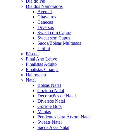
Dia do Pai
Dia dos Namorados
Avental
Chaveiros
Canecas
Diversos
Sweat com Capuz
Sweat sem Capuz
Sacos/Bolsas Multiusos
T-Shirt
Páscoa
Final Ano Letivo
Finalistas Adulto
Finalistas Criança
Halloween
Natal
Bolsas Natal
Cozinha Natal
Decorações de Natal
Diversos Natal
Gorro e Bota
Mantas
Pendentes para Árvore Natal
Sweats Natal
Sacos Asas Natal