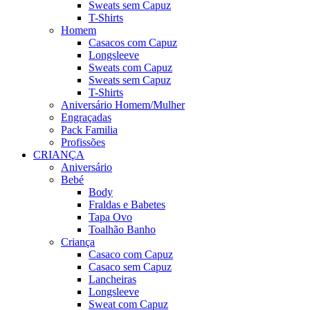
Sweats sem Capuz
T-Shirts
Homem
Casacos com Capuz
Longsleeve
Sweats com Capuz
Sweats sem Capuz
T-Shirts
Aniversário Homem/Mulher
Engraçadas
Pack Familia
Profissões
CRIANÇA
Aniversário
Bebé
Body
Fraldas e Babetes
Tapa Ovo
Toalhão Banho
Criança
Casaco com Capuz
Casaco sem Capuz
Lancheiras
Longsleeve
Sweat com Capuz