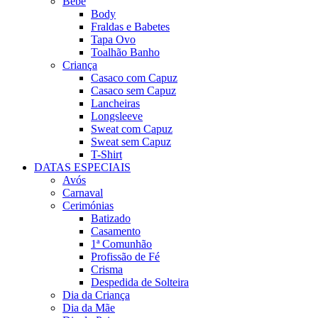
Bebé
Body
Fraldas e Babetes
Tapa Ovo
Toalhão Banho
Criança
Casaco com Capuz
Casaco sem Capuz
Lancheiras
Longsleeve
Sweat com Capuz
Sweat sem Capuz
T-Shirt
DATAS ESPECIAIS
Avós
Carnaval
Cerimónias
Batizado
Casamento
1ª Comunhão
Profissão de Fé
Crisma
Despedida de Solteira
Dia da Criança
Dia da Mãe