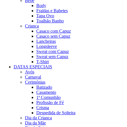
Bebé
Body
Fraldas e Babetes
Tapa Ovo
Toalhão Banho
Criança
Casaco com Capuz
Casaco sem Capuz
Lancheiras
Longsleeve
Sweat com Capuz
Sweat sem Capuz
T-Shirt
DATAS ESPECIAIS
Avós
Carnaval
Cerimónias
Batizado
Casamento
1ª Comunhão
Profissão de Fé
Crisma
Despedida de Solteira
Dia da Criança
Dia da Mãe