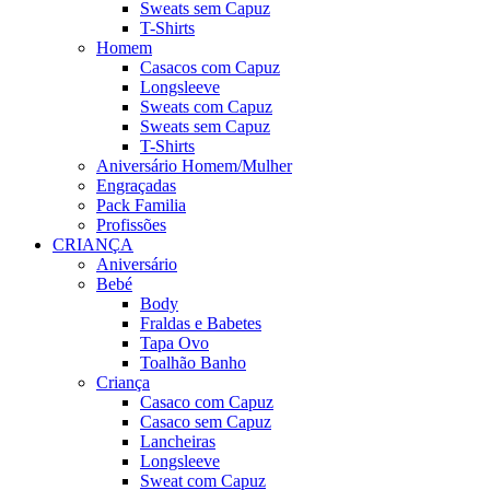
Sweats sem Capuz
T-Shirts
Homem
Casacos com Capuz
Longsleeve
Sweats com Capuz
Sweats sem Capuz
T-Shirts
Aniversário Homem/Mulher
Engraçadas
Pack Familia
Profissões
CRIANÇA
Aniversário
Bebé
Body
Fraldas e Babetes
Tapa Ovo
Toalhão Banho
Criança
Casaco com Capuz
Casaco sem Capuz
Lancheiras
Longsleeve
Sweat com Capuz