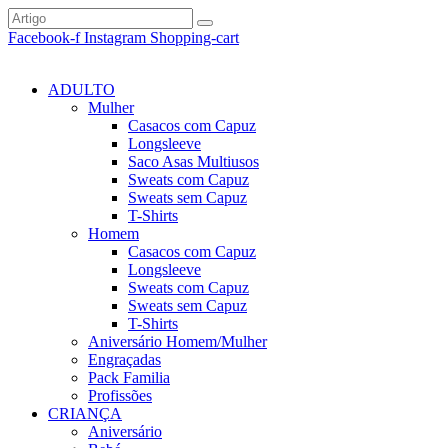
Facebook-f
Instagram
Shopping-cart
ADULTO
Mulher
Casacos com Capuz
Longsleeve
Saco Asas Multiusos
Sweats com Capuz
Sweats sem Capuz
T-Shirts
Homem
Casacos com Capuz
Longsleeve
Sweats com Capuz
Sweats sem Capuz
T-Shirts
Aniversário Homem/Mulher
Engraçadas
Pack Familia
Profissões
CRIANÇA
Aniversário