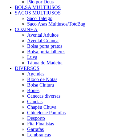
Pão por Deus
BOLSA MULTIUSOS
SACOS MULTIUSOS
Saco Taleigo
Saco Asas Multiusos/ToteBag
COZINHA
Avental Adultos
Avental Criança
Bolsa porta pratos
Bolsa porta talheres
Luva
Tábua de Madeira
DIVERSOS
Agendas
Bloco de Notas
Bolsa Cintura
Bonés
Canecas diversas
Canetas
Chapéu Chuva
Chinelos e Pantufas
Desporto
Fita Finalistas
Garrafas
Lembranças