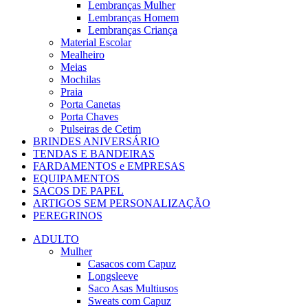
Lembranças Mulher
Lembranças Homem
Lembranças Criança
Material Escolar
Mealheiro
Meias
Mochilas
Praia
Porta Canetas
Porta Chaves
Pulseiras de Cetim
BRINDES ANIVERSÁRIO
TENDAS E BANDEIRAS
FARDAMENTOS e EMPRESAS
EQUIPAMENTOS
SACOS DE PAPEL
ARTIGOS SEM PERSONALIZAÇÃO
PEREGRINOS
ADULTO
Mulher
Casacos com Capuz
Longsleeve
Saco Asas Multiusos
Sweats com Capuz