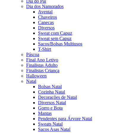
Dia do Pai
Dia dos Namorados
Avental
Chaveiros
Canecas
Diversos
Sweat com Capuz
Sweat sem Capuz
Sacos/Bolsas Multiusos
T-Shirt
Páscoa
Final Ano Letivo
Finalistas Adulto
Finalistas Criança
Halloween
Natal
Bolsas Natal
Cozinha Natal
Decorações de Natal
Diversos Natal
Gorro e Bota
Mantas
Pendentes para Árvore Natal
Sweats Natal
Sacos Asas Natal