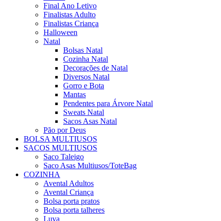
Final Ano Letivo
Finalistas Adulto
Finalistas Criança
Halloween
Natal
Bolsas Natal
Cozinha Natal
Decorações de Natal
Diversos Natal
Gorro e Bota
Mantas
Pendentes para Árvore Natal
Sweats Natal
Sacos Asas Natal
Pão por Deus
BOLSA MULTIUSOS
SACOS MULTIUSOS
Saco Taleigo
Saco Asas Multiusos/ToteBag
COZINHA
Avental Adultos
Avental Criança
Bolsa porta pratos
Bolsa porta talheres
Luva