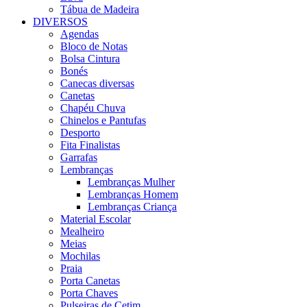
Tábua de Madeira
DIVERSOS
Agendas
Bloco de Notas
Bolsa Cintura
Bonés
Canecas diversas
Canetas
Chapéu Chuva
Chinelos e Pantufas
Desporto
Fita Finalistas
Garrafas
Lembranças
Lembranças Mulher
Lembranças Homem
Lembranças Criança
Material Escolar
Mealheiro
Meias
Mochilas
Praia
Porta Canetas
Porta Chaves
Pulseiras de Cetim