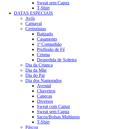
Sweat sem Capuz
T-Shirt
DATAS ESPECIAIS
Avós
Carnaval
Cerimónias
Batizado
Casamento
1ª Comunhão
Profissão de Fé
Crisma
Despedida de Solteira
Dia da Criança
Dia da Mãe
Dia do Pai
Dia dos Namorados
Avental
Chaveiros
Canecas
Diversos
Sweat com Capuz
Sweat sem Capuz
Sacos/Bolsas Multiusos
T-Shirt
Páscoa