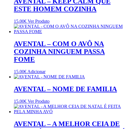
AVENTAL – KEEP CALM QUE
ESTE HOMEM COZINHA
This
15.00
€
Ver Produto
product
has
multiple
variants.
AVENTAL – COM O AVÔ NA
The
COZINHA NINGUEM PASSA
options
may
FOME
be
chosen
15.00
€
Adicionar
on
the
product
AVENTAL – NOME DE FAMILIA
page
15.00
€
Ver Produto
AVENTAL – A MELHOR CEIA DE