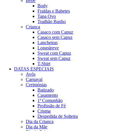
Bebé
Body
Fraldas e Babetes
Tapa Ovo
Toalhão Banho
Criança
Casaco com Capuz
Casaco sem Capuz
Lancheiras
Longsleeve
Sweat com Capuz
Sweat sem Capuz
T-Shirt
DATAS ESPECIAIS
Avós
Carnaval
Cerimónias
Batizado
Casamento
1ª Comunhão
Profissão de Fé
Crisma
Despedida de Solteira
Dia da Criança
Dia da Mãe