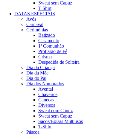
Sweat sem Capuz
T-Shirt
DATAS ESPECIAIS
Avós
Carnaval
Cerimónias
Batizado
Casamento
1ª Comunhão
Profissão de Fé
Crisma
Despedida de Solteira
Dia da Criança
Dia da Mãe
Dia do Pai
Dia dos Namorados
Avental
Chaveiros
Canecas
Diversos
Sweat com Capuz
Sweat sem Capuz
Sacos/Bolsas Multiusos
T-Shirt
Páscoa