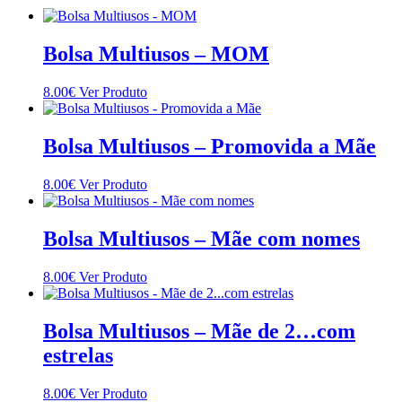
Bolsa Multiusos – MOM
This
8.00
€
Ver Produto
product
has
multiple
Bolsa Multiusos – Promovida a Mãe
variants.
The
This
8.00
€
Ver Produto
options
product
may
has
be
multiple
Bolsa Multiusos – Mãe com nomes
chosen
variants.
on
The
the
This
8.00
€
Ver Produto
options
product
product
may
page
has
be
multiple
Bolsa Multiusos – Mãe de 2…com
chosen
variants.
on
estrelas
The
the
options
product
may
This
8.00
€
Ver Produto
page