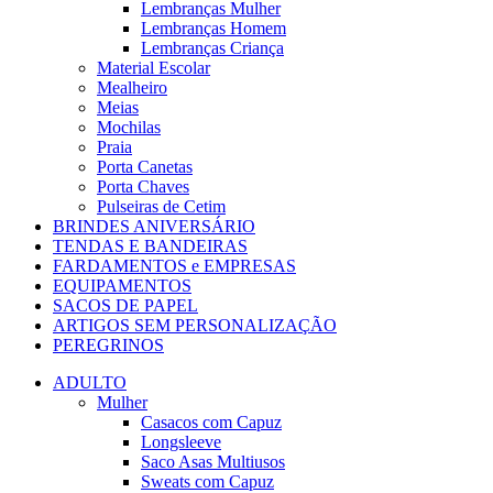
Lembranças Mulher
Lembranças Homem
Lembranças Criança
Material Escolar
Mealheiro
Meias
Mochilas
Praia
Porta Canetas
Porta Chaves
Pulseiras de Cetim
BRINDES ANIVERSÁRIO
TENDAS E BANDEIRAS
FARDAMENTOS e EMPRESAS
EQUIPAMENTOS
SACOS DE PAPEL
ARTIGOS SEM PERSONALIZAÇÃO
PEREGRINOS
ADULTO
Mulher
Casacos com Capuz
Longsleeve
Saco Asas Multiusos
Sweats com Capuz