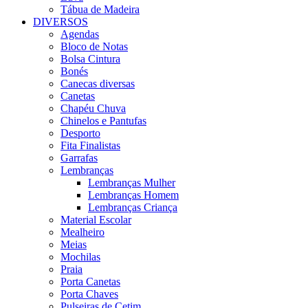
Tábua de Madeira
DIVERSOS
Agendas
Bloco de Notas
Bolsa Cintura
Bonés
Canecas diversas
Canetas
Chapéu Chuva
Chinelos e Pantufas
Desporto
Fita Finalistas
Garrafas
Lembranças
Lembranças Mulher
Lembranças Homem
Lembranças Criança
Material Escolar
Mealheiro
Meias
Mochilas
Praia
Porta Canetas
Porta Chaves
Pulseiras de Cetim