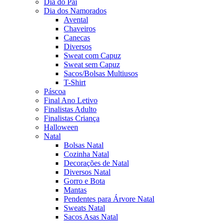
Dia do Pai
Dia dos Namorados
Avental
Chaveiros
Canecas
Diversos
Sweat com Capuz
Sweat sem Capuz
Sacos/Bolsas Multiusos
T-Shirt
Páscoa
Final Ano Letivo
Finalistas Adulto
Finalistas Criança
Halloween
Natal
Bolsas Natal
Cozinha Natal
Decorações de Natal
Diversos Natal
Gorro e Bota
Mantas
Pendentes para Árvore Natal
Sweats Natal
Sacos Asas Natal