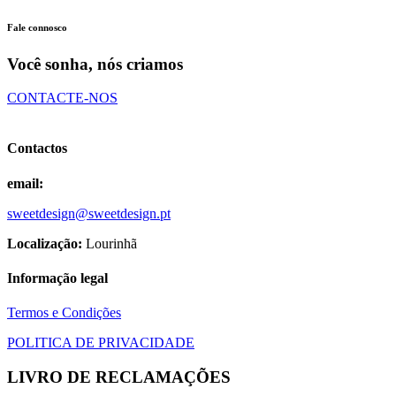
be
product
chosen
has
Fale connosco
on
multiple
the
variants.
Você sonha, nós criamos
product
The
page
options
CONTACTE-NOS
may
be
chosen
Contactos
on
the
product
email:
page
sweetdesign@sweetdesign.pt
Localização:
Lourinhã
Informação legal
Termos e Condições
POLITICA DE PRIVACIDADE
LIVRO DE RECLAMAÇÕES