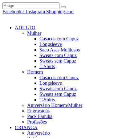
Facebook-f
Instagram
Shopping-cart
ADULTO
Mulher
Casacos com Capuz
Longsleeve
Saco Asas Multiusos
Sweats com Capuz
Sweats sem Capuz
T-Shirts
Homem
Casacos com Capuz
Longsleeve
Sweats com Capuz
Sweats sem Capuz
T-Shirts
Aniversário Homem/Mulher
Engraçadas
Pack Familia
Profissões
CRIANÇA
Aniversário