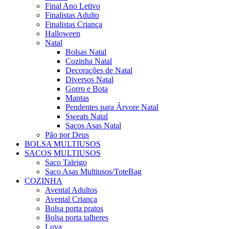
Final Ano Letivo
Finalistas Adulto
Finalistas Criança
Halloween
Natal
Bolsas Natal
Cozinha Natal
Decorações de Natal
Diversos Natal
Gorro e Bota
Mantas
Pendentes para Árvore Natal
Sweats Natal
Sacos Asas Natal
Pão por Deus
BOLSA MULTIUSOS
SACOS MULTIUSOS
Saco Taleigo
Saco Asas Multiusos/ToteBag
COZINHA
Avental Adultos
Avental Criança
Bolsa porta pratos
Bolsa porta talheres
Luva