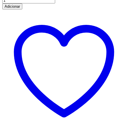
de
Adicionar
Bolsa
Multiusos
-
Mãe
de
....2