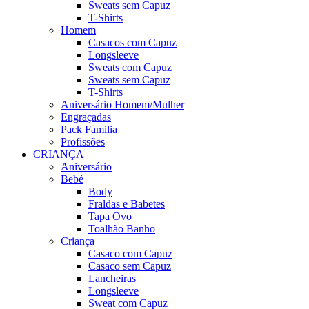
Sweats sem Capuz
T-Shirts
Homem
Casacos com Capuz
Longsleeve
Sweats com Capuz
Sweats sem Capuz
T-Shirts
Aniversário Homem/Mulher
Engraçadas
Pack Familia
Profissões
CRIANÇA
Aniversário
Bebé
Body
Fraldas e Babetes
Tapa Ovo
Toalhão Banho
Criança
Casaco com Capuz
Casaco sem Capuz
Lancheiras
Longsleeve
Sweat com Capuz