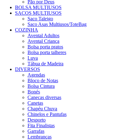
Pão por Deus
BOLSA MULTIUSOS
SACOS MULTIUSOS
Saco Taleigo
Saco Asas Multiusos/ToteBag
COZINHA
Avental Adultos
Avental Criança
Bolsa porta pratos
Bolsa porta talheres
Luva
Tábua de Madeira
DIVERSOS
Agendas
Bloco de Notas
Bolsa Cintura
Bonés
Canecas diversas
Canetas
Chapéu Chuva
Chinelos e Pantufas
Desporto
Fita Finalistas
Garrafas
Lembranças