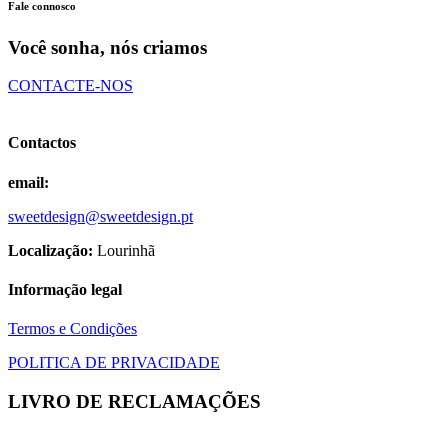
be
Fale connosco
chosen
on
Você sonha, nós criamos
the
product
CONTACTE-NOS
page
Contactos
email:
sweetdesign@sweetdesign.pt
Localização:
Lourinhã
Informação legal
Termos e Condições
POLITICA DE PRIVACIDADE
LIVRO DE RECLAMAÇÕES