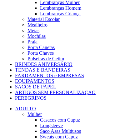
Lembranças Mulher
Lembranças Homem
Lembranças Criança
Material Escolar
Mealheiro
Meias
Mochilas
Praia
Porta Canetas
Porta Chaves
Pulseiras de Cetim
BRINDES ANIVERSÁRIO
TENDAS E BANDEIRAS
FARDAMENTOS e EMPRESAS
EQUIPAMENTOS
SACOS DE PAPEL
ARTIGOS SEM PERSONALIZAÇÃO
PEREGRINOS
ADULTO
Mulher
Casacos com Capuz
Longsleeve
Saco Asas Multiusos
Sweats com Capuz