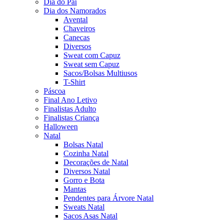
Dia do Pai
Dia dos Namorados
Avental
Chaveiros
Canecas
Diversos
Sweat com Capuz
Sweat sem Capuz
Sacos/Bolsas Multiusos
T-Shirt
Páscoa
Final Ano Letivo
Finalistas Adulto
Finalistas Criança
Halloween
Natal
Bolsas Natal
Cozinha Natal
Decorações de Natal
Diversos Natal
Gorro e Bota
Mantas
Pendentes para Árvore Natal
Sweats Natal
Sacos Asas Natal