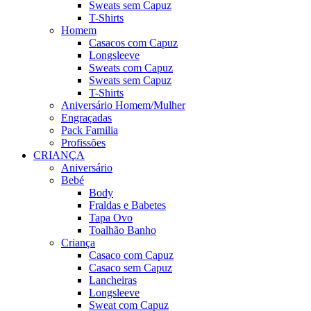
Sweats sem Capuz
T-Shirts
Homem
Casacos com Capuz
Longsleeve
Sweats com Capuz
Sweats sem Capuz
T-Shirts
Aniversário Homem/Mulher
Engraçadas
Pack Familia
Profissões
CRIANÇA
Aniversário
Bebé
Body
Fraldas e Babetes
Tapa Ovo
Toalhão Banho
Criança
Casaco com Capuz
Casaco sem Capuz
Lancheiras
Longsleeve
Sweat com Capuz