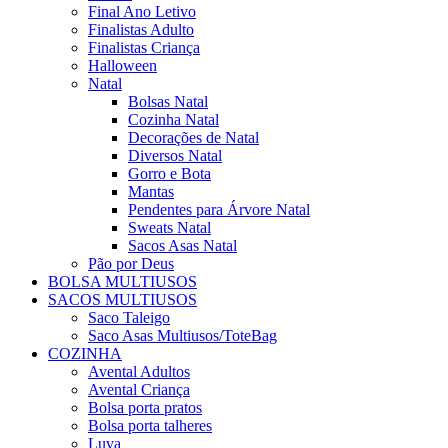
Final Ano Letivo
Finalistas Adulto
Finalistas Criança
Halloween
Natal
Bolsas Natal
Cozinha Natal
Decorações de Natal
Diversos Natal
Gorro e Bota
Mantas
Pendentes para Árvore Natal
Sweats Natal
Sacos Asas Natal
Pão por Deus
BOLSA MULTIUSOS
SACOS MULTIUSOS
Saco Taleigo
Saco Asas Multiusos/ToteBag
COZINHA
Avental Adultos
Avental Criança
Bolsa porta pratos
Bolsa porta talheres
Luva