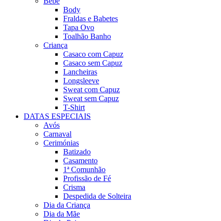
Bebé
Body
Fraldas e Babetes
Tapa Ovo
Toalhão Banho
Criança
Casaco com Capuz
Casaco sem Capuz
Lancheiras
Longsleeve
Sweat com Capuz
Sweat sem Capuz
T-Shirt
DATAS ESPECIAIS
Avós
Carnaval
Cerimónias
Batizado
Casamento
1ª Comunhão
Profissão de Fé
Crisma
Despedida de Solteira
Dia da Criança
Dia da Mãe