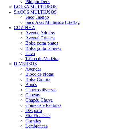
Pão por Deus
BOLSA MULTIUSOS
SACOS MULTIUSOS
Saco Taleigo
Saco Asas Multiusos/ToteBag
COZINHA
Avental Adultos
Avental Criança
Bolsa porta pratos
Bolsa porta talheres
Luva
Tábua de Madeira
DIVERSOS
Agendas
Bloco de Notas
Bolsa Cintura
Bonés
Canecas diversas
Canetas
Chapéu Chuva
Chinelos e Pantufas
Desporto
Fita Finalistas
Garrafas
Lembranças