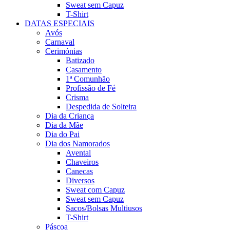
Sweat sem Capuz
T-Shirt
DATAS ESPECIAIS
Avós
Carnaval
Cerimónias
Batizado
Casamento
1ª Comunhão
Profissão de Fé
Crisma
Despedida de Solteira
Dia da Criança
Dia da Mãe
Dia do Pai
Dia dos Namorados
Avental
Chaveiros
Canecas
Diversos
Sweat com Capuz
Sweat sem Capuz
Sacos/Bolsas Multiusos
T-Shirt
Páscoa