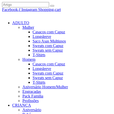
Facebook-f
Instagram
Shopping-cart
ADULTO
Mulher
Casacos com Capuz
Longsleeve
Saco Asas Multiusos
Sweats com Capuz
Sweats sem Capuz
T-Shirts
Homem
Casacos com Capuz
Longsleeve
Sweats com Capuz
Sweats sem Capuz
T-Shirts
Aniversário Homem/Mulher
Engraçadas
Pack Familia
Profissões
CRIANÇA
Aniversário