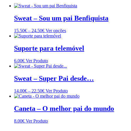
Sweat – Sou um pai Benfiquista
Price
This
15.50
€
–
24.50
€
Ver opções
range:
product
15.50€
has
through
multiple
Suporte para telemóvel
24.50€
variants.
The
6.00
€
Ver Produto
options
may
be
Sweat – Super Pai desde…
chosen
on
the
Price
This
14.00
€
–
22.50
€
Ver Produto
product
range:
product
page
14.00€
has
through
multiple
Caneta – O melhor pai do mundo
22.50€
variants.
The
8.00
€
Ver Produto
options
may