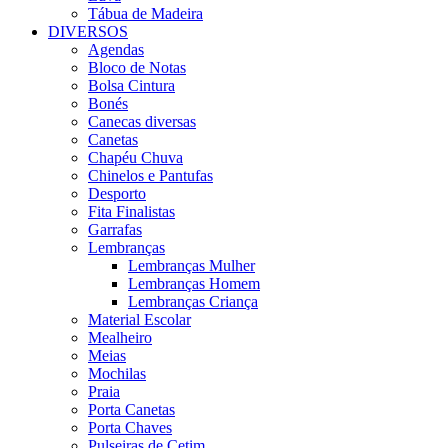
Tábua de Madeira
DIVERSOS
Agendas
Bloco de Notas
Bolsa Cintura
Bonés
Canecas diversas
Canetas
Chapéu Chuva
Chinelos e Pantufas
Desporto
Fita Finalistas
Garrafas
Lembranças
Lembranças Mulher
Lembranças Homem
Lembranças Criança
Material Escolar
Mealheiro
Meias
Mochilas
Praia
Porta Canetas
Porta Chaves
Pulseiras de Cetim