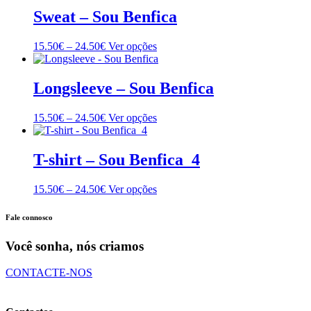
Sweat – Sou Benfica
Price
This
15.50
€
–
24.50
€
Ver opções
range:
product
15.50€
has
through
multiple
Longsleeve – Sou Benfica
24.50€
variants.
The
Price
This
15.50
€
–
24.50
€
Ver opções
options
range:
product
may
15.50€
has
be
through
multiple
T-shirt – Sou Benfica_4
chosen
24.50€
variants.
on
The
the
Price
This
15.50
€
–
24.50
€
Ver opções
options
product
range:
product
may
page
15.50€
has
be
Fale connosco
through
multiple
chosen
24.50€
variants.
on
Você sonha, nós criamos
The
the
options
product
CONTACTE-NOS
may
page
be
chosen