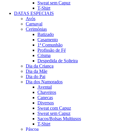
Sweat sem Capuz
T-Shirt
DATAS ESPECIAIS
Avós
Carnaval
Cerimónias
Batizado
Casamento
1ª Comunhão
Profissão de Fé
Crisma
Despedida de Solteira
Dia da Criança
Dia da Mãe
Dia do Pai
Dia dos Namorados
Avental
Chaveiros
Canecas
Diversos
Sweat com Capuz
Sweat sem Capuz
Sacos/Bolsas Multiusos
T-Shirt
Páscoa