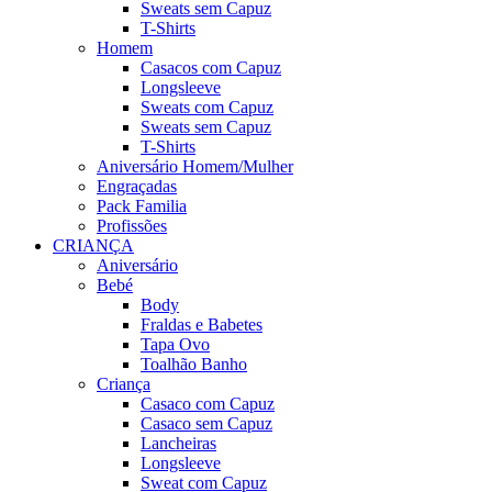
Sweats sem Capuz
T-Shirts
Homem
Casacos com Capuz
Longsleeve
Sweats com Capuz
Sweats sem Capuz
T-Shirts
Aniversário Homem/Mulher
Engraçadas
Pack Familia
Profissões
CRIANÇA
Aniversário
Bebé
Body
Fraldas e Babetes
Tapa Ovo
Toalhão Banho
Criança
Casaco com Capuz
Casaco sem Capuz
Lancheiras
Longsleeve
Sweat com Capuz