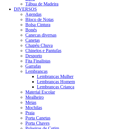
Tábua de Madeira
DIVERSOS
Agendas
Bloco de Notas
Bolsa Cintura
Bonés
Canecas diversas
Canetas
Chapéu Chuva
Chinelos e Pantufas
Desporto
Fita Finalistas
Garrafas
Lembranças
Lembranças Mulher
Lembranças Homem
Lembranças Criança
Material Escolar
Mealheiro
Meias
Mochilas
Praia
Porta Canetas
Porta Chaves
Pulseiras de Cetim