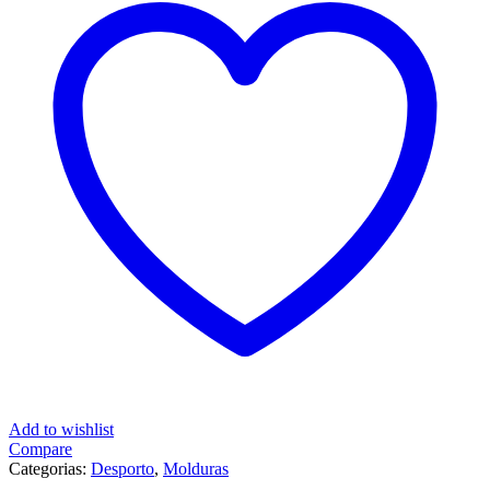
com
nome
do
treinador
de
Futebol
Add to wishlist
Compare
Categorias:
Desporto
,
Molduras