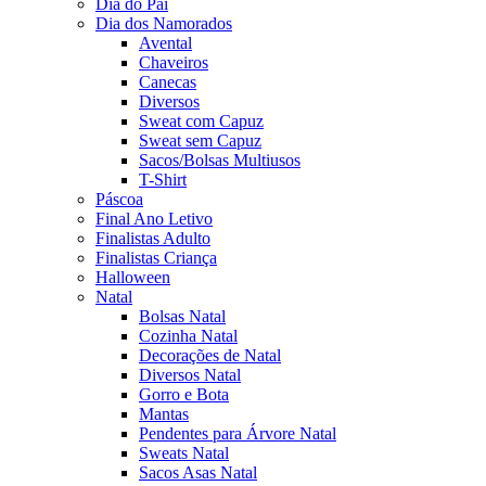
Dia do Pai
Dia dos Namorados
Avental
Chaveiros
Canecas
Diversos
Sweat com Capuz
Sweat sem Capuz
Sacos/Bolsas Multiusos
T-Shirt
Páscoa
Final Ano Letivo
Finalistas Adulto
Finalistas Criança
Halloween
Natal
Bolsas Natal
Cozinha Natal
Decorações de Natal
Diversos Natal
Gorro e Bota
Mantas
Pendentes para Árvore Natal
Sweats Natal
Sacos Asas Natal