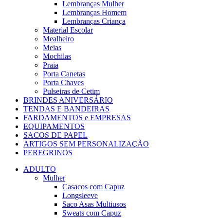
Lembranças Mulher
Lembranças Homem
Lembranças Criança
Material Escolar
Mealheiro
Meias
Mochilas
Praia
Porta Canetas
Porta Chaves
Pulseiras de Cetim
BRINDES ANIVERSÁRIO
TENDAS E BANDEIRAS
FARDAMENTOS e EMPRESAS
EQUIPAMENTOS
SACOS DE PAPEL
ARTIGOS SEM PERSONALIZAÇÃO
PEREGRINOS
ADULTO
Mulher
Casacos com Capuz
Longsleeve
Saco Asas Multiusos
Sweats com Capuz