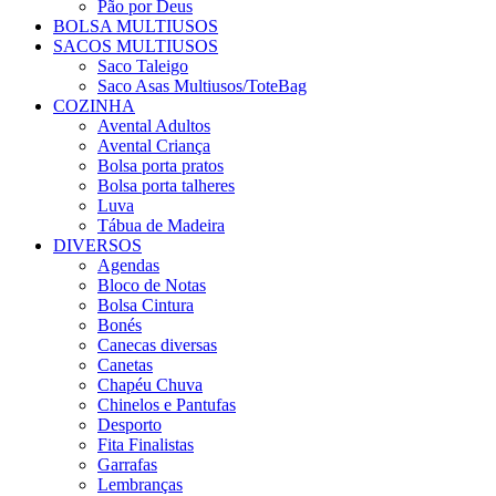
Pão por Deus
BOLSA MULTIUSOS
SACOS MULTIUSOS
Saco Taleigo
Saco Asas Multiusos/ToteBag
COZINHA
Avental Adultos
Avental Criança
Bolsa porta pratos
Bolsa porta talheres
Luva
Tábua de Madeira
DIVERSOS
Agendas
Bloco de Notas
Bolsa Cintura
Bonés
Canecas diversas
Canetas
Chapéu Chuva
Chinelos e Pantufas
Desporto
Fita Finalistas
Garrafas
Lembranças