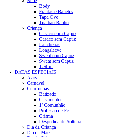
Bebé
Body
Fraldas e Babetes
Tapa Ovo
Toalhão Banho
Criança
Casaco com Capuz
Casaco sem Capuz
Lancheiras
Longsleeve
Sweat com Capuz
Sweat sem Capuz
T-Shirt
DATAS ESPECIAIS
Avós
Carnaval
Cerimónias
Batizado
Casamento
1ª Comunhão
Profissão de Fé
Crisma
Despedida de Solteira
Dia da Criança
Dia da Mãe