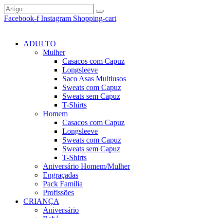
Facebook-f
Instagram
Shopping-cart
ADULTO
Mulher
Casacos com Capuz
Longsleeve
Saco Asas Multiusos
Sweats com Capuz
Sweats sem Capuz
T-Shirts
Homem
Casacos com Capuz
Longsleeve
Sweats com Capuz
Sweats sem Capuz
T-Shirts
Aniversário Homem/Mulher
Engraçadas
Pack Familia
Profissões
CRIANÇA
Aniversário