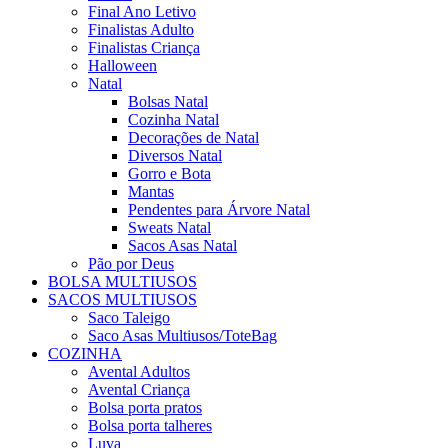
Final Ano Letivo
Finalistas Adulto
Finalistas Criança
Halloween
Natal
Bolsas Natal
Cozinha Natal
Decorações de Natal
Diversos Natal
Gorro e Bota
Mantas
Pendentes para Árvore Natal
Sweats Natal
Sacos Asas Natal
Pão por Deus
BOLSA MULTIUSOS
SACOS MULTIUSOS
Saco Taleigo
Saco Asas Multiusos/ToteBag
COZINHA
Avental Adultos
Avental Criança
Bolsa porta pratos
Bolsa porta talheres
Luva