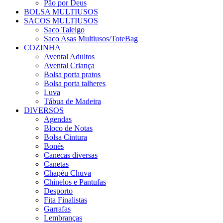
Pão por Deus
BOLSA MULTIUSOS
SACOS MULTIUSOS
Saco Taleigo
Saco Asas Multiusos/ToteBag
COZINHA
Avental Adultos
Avental Criança
Bolsa porta pratos
Bolsa porta talheres
Luva
Tábua de Madeira
DIVERSOS
Agendas
Bloco de Notas
Bolsa Cintura
Bonés
Canecas diversas
Canetas
Chapéu Chuva
Chinelos e Pantufas
Desporto
Fita Finalistas
Garrafas
Lembranças