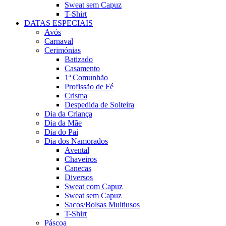
Sweat sem Capuz
T-Shirt
DATAS ESPECIAIS
Avós
Carnaval
Cerimónias
Batizado
Casamento
1ª Comunhão
Profissão de Fé
Crisma
Despedida de Solteira
Dia da Criança
Dia da Mãe
Dia do Pai
Dia dos Namorados
Avental
Chaveiros
Canecas
Diversos
Sweat com Capuz
Sweat sem Capuz
Sacos/Bolsas Multiusos
T-Shirt
Páscoa