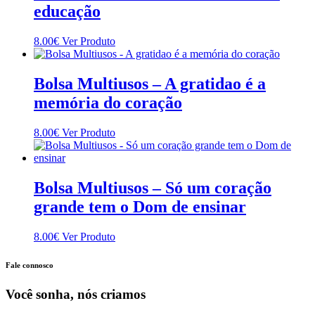
educação
This
8.00
€
Ver Produto
product
has
multiple
Bolsa Multiusos – A gratidao é a
variants.
memória do coração
The
options
may
This
8.00
€
Ver Produto
be
product
chosen
has
on
multiple
the
variants.
Bolsa Multiusos – Só um coração
product
The
grande tem o Dom de ensinar
page
options
may
be
This
8.00
€
Ver Produto
chosen
product
on
has
Fale connosco
the
multiple
product
variants.
Você sonha, nós criamos
page
The
options