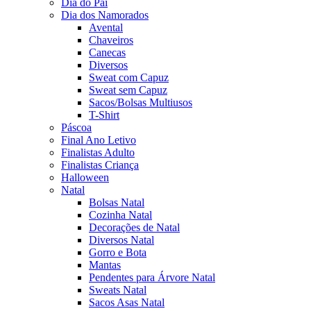
Dia do Pai
Dia dos Namorados
Avental
Chaveiros
Canecas
Diversos
Sweat com Capuz
Sweat sem Capuz
Sacos/Bolsas Multiusos
T-Shirt
Páscoa
Final Ano Letivo
Finalistas Adulto
Finalistas Criança
Halloween
Natal
Bolsas Natal
Cozinha Natal
Decorações de Natal
Diversos Natal
Gorro e Bota
Mantas
Pendentes para Árvore Natal
Sweats Natal
Sacos Asas Natal