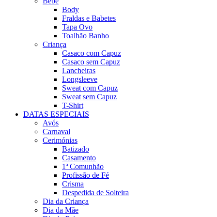
Bebé
Body
Fraldas e Babetes
Tapa Ovo
Toalhão Banho
Criança
Casaco com Capuz
Casaco sem Capuz
Lancheiras
Longsleeve
Sweat com Capuz
Sweat sem Capuz
T-Shirt
DATAS ESPECIAIS
Avós
Carnaval
Cerimónias
Batizado
Casamento
1ª Comunhão
Profissão de Fé
Crisma
Despedida de Solteira
Dia da Criança
Dia da Mãe