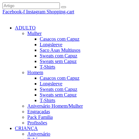
Facebook-f
Instagram
Shopping-cart
ADULTO
Mulher
Casacos com Capuz
Longsleeve
Saco Asas Multiusos
Sweats com Capuz
Sweats sem Capuz
T-Shirts
Homem
Casacos com Capuz
Longsleeve
Sweats com Capuz
Sweats sem Capuz
T-Shirts
Aniversário Homem/Mulher
Engraçadas
Pack Familia
Profissões
CRIANÇA
Aniversário