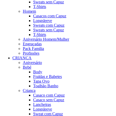
Sweats sem Capuz
T-Shirts
Homem
Casacos com Capuz
Longsleeve
Sweats com Capuz
Sweats sem Capuz
T-Shirts
Aniversário Homem/Mulher
Engraçadas
Pack Familia
Profissões
CRIANÇA
Aniversário
Bebé
Body
Fraldas e Babetes
Tapa Ovo
Toalhão Banho
Criança
Casaco com Capuz
Casaco sem Capuz
Lancheiras
Longsleeve
Sweat com Capuz