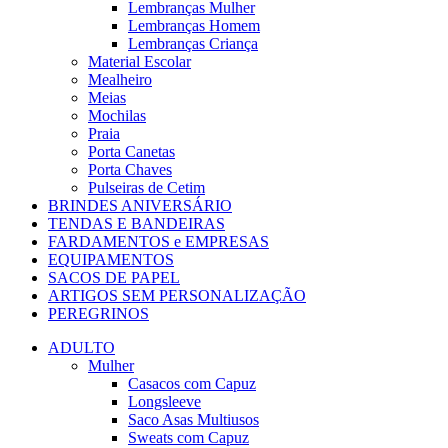
Lembranças Mulher
Lembranças Homem
Lembranças Criança
Material Escolar
Mealheiro
Meias
Mochilas
Praia
Porta Canetas
Porta Chaves
Pulseiras de Cetim
BRINDES ANIVERSÁRIO
TENDAS E BANDEIRAS
FARDAMENTOS e EMPRESAS
EQUIPAMENTOS
SACOS DE PAPEL
ARTIGOS SEM PERSONALIZAÇÃO
PEREGRINOS
ADULTO
Mulher
Casacos com Capuz
Longsleeve
Saco Asas Multiusos
Sweats com Capuz