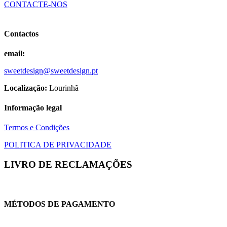
CONTACTE-NOS
may
be
chosen
Contactos
on
the
product
email:
page
sweetdesign@sweetdesign.pt
Localização:
Lourinhã
Informação legal
Termos e Condições
POLITICA DE PRIVACIDADE
LIVRO DE RECLAMAÇÕES
MÉTODOS DE PAGAMENTO