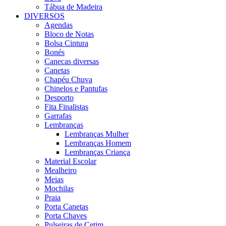
Tábua de Madeira
DIVERSOS
Agendas
Bloco de Notas
Bolsa Cintura
Bonés
Canecas diversas
Canetas
Chapéu Chuva
Chinelos e Pantufas
Desporto
Fita Finalistas
Garrafas
Lembranças
Lembranças Mulher
Lembranças Homem
Lembranças Criança
Material Escolar
Mealheiro
Meias
Mochilas
Praia
Porta Canetas
Porta Chaves
Pulseiras de Cetim