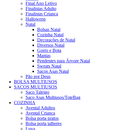
Final Ano Letivo
Finalistas Adulto
Finalistas Criança
Halloween
Natal
Bolsas Natal
Cozinha Natal
Decorações de Natal
Diversos Natal
Gorro e Bota
Mantas
Pendentes para Árvore Natal
Sweats Natal
Sacos Asas Natal
Pão por Deus
BOLSA MULTIUSOS
SACOS MULTIUSOS
Saco Taleigo
Saco Asas Multiusos/ToteBag
COZINHA
Avental Adultos
Avental Criança
Bolsa porta pratos
Bolsa porta talheres
Luva