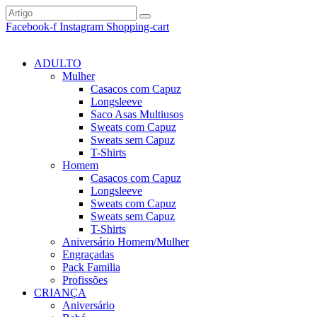
Facebook-f
Instagram
Shopping-cart
ADULTO
Mulher
Casacos com Capuz
Longsleeve
Saco Asas Multiusos
Sweats com Capuz
Sweats sem Capuz
T-Shirts
Homem
Casacos com Capuz
Longsleeve
Sweats com Capuz
Sweats sem Capuz
T-Shirts
Aniversário Homem/Mulher
Engraçadas
Pack Familia
Profissões
CRIANÇA
Aniversário