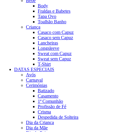
Bebé
Body
Fraldas e Babetes
Tapa Ovo
Toalhão Banho
Criança
Casaco com Capuz
Casaco sem Capuz
Lancheiras
Longsleeve
Sweat com Capuz
Sweat sem Capuz
T-Shirt
DATAS ESPECIAIS
Avós
Carnaval
Cerimónias
Batizado
Casamento
1ª Comunhão
Profissão de Fé
Crisma
Despedida de Solteira
Dia da Criança
Dia da Mãe