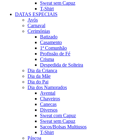
Sweat sem Capuz
T-Shirt
DATAS ESPECIAIS
Avós
Carnaval
Cerimónias
Batizado
Casamento
1ª Comunhão
Profissão de Fé
Crisma
Despedida de Solteira
Dia da Criança
Dia da Mãe
Dia do Pai
Dia dos Namorados
Avental
Chaveiros
Canecas
Diversos
Sweat com Capuz
Sweat sem Capuz
Sacos/Bolsas Multiusos
T-Shirt
Páscoa