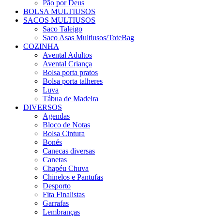
Pão por Deus
BOLSA MULTIUSOS
SACOS MULTIUSOS
Saco Taleigo
Saco Asas Multiusos/ToteBag
COZINHA
Avental Adultos
Avental Criança
Bolsa porta pratos
Bolsa porta talheres
Luva
Tábua de Madeira
DIVERSOS
Agendas
Bloco de Notas
Bolsa Cintura
Bonés
Canecas diversas
Canetas
Chapéu Chuva
Chinelos e Pantufas
Desporto
Fita Finalistas
Garrafas
Lembranças