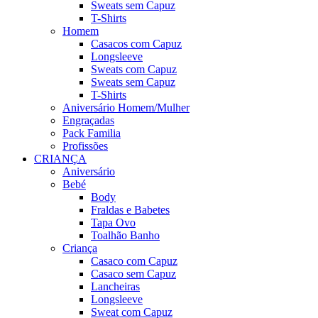
Sweats sem Capuz
T-Shirts
Homem
Casacos com Capuz
Longsleeve
Sweats com Capuz
Sweats sem Capuz
T-Shirts
Aniversário Homem/Mulher
Engraçadas
Pack Familia
Profissões
CRIANÇA
Aniversário
Bebé
Body
Fraldas e Babetes
Tapa Ovo
Toalhão Banho
Criança
Casaco com Capuz
Casaco sem Capuz
Lancheiras
Longsleeve
Sweat com Capuz