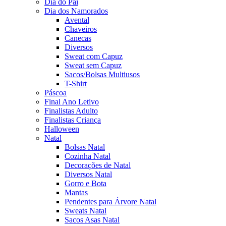
Dia do Pai
Dia dos Namorados
Avental
Chaveiros
Canecas
Diversos
Sweat com Capuz
Sweat sem Capuz
Sacos/Bolsas Multiusos
T-Shirt
Páscoa
Final Ano Letivo
Finalistas Adulto
Finalistas Criança
Halloween
Natal
Bolsas Natal
Cozinha Natal
Decorações de Natal
Diversos Natal
Gorro e Bota
Mantas
Pendentes para Árvore Natal
Sweats Natal
Sacos Asas Natal