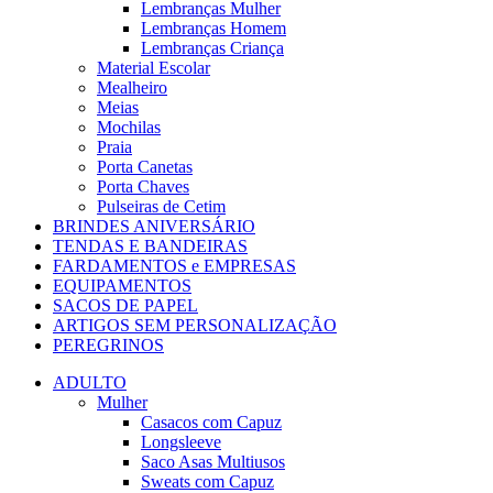
Lembranças Mulher
Lembranças Homem
Lembranças Criança
Material Escolar
Mealheiro
Meias
Mochilas
Praia
Porta Canetas
Porta Chaves
Pulseiras de Cetim
BRINDES ANIVERSÁRIO
TENDAS E BANDEIRAS
FARDAMENTOS e EMPRESAS
EQUIPAMENTOS
SACOS DE PAPEL
ARTIGOS SEM PERSONALIZAÇÃO
PEREGRINOS
ADULTO
Mulher
Casacos com Capuz
Longsleeve
Saco Asas Multiusos
Sweats com Capuz