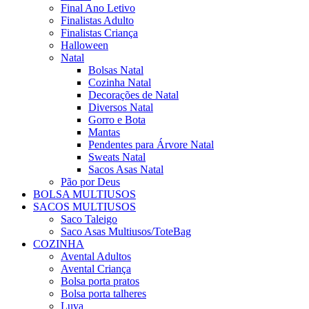
Final Ano Letivo
Finalistas Adulto
Finalistas Criança
Halloween
Natal
Bolsas Natal
Cozinha Natal
Decorações de Natal
Diversos Natal
Gorro e Bota
Mantas
Pendentes para Árvore Natal
Sweats Natal
Sacos Asas Natal
Pão por Deus
BOLSA MULTIUSOS
SACOS MULTIUSOS
Saco Taleigo
Saco Asas Multiusos/ToteBag
COZINHA
Avental Adultos
Avental Criança
Bolsa porta pratos
Bolsa porta talheres
Luva