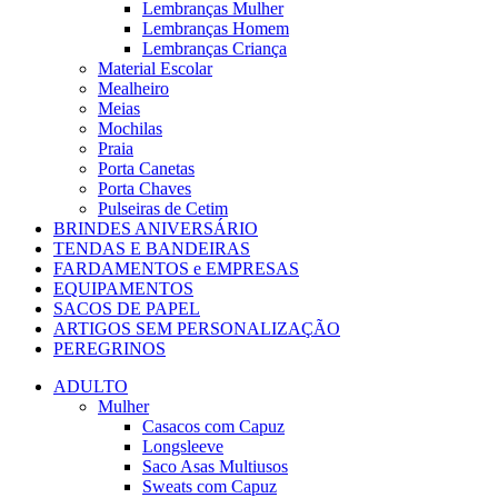
Lembranças Mulher
Lembranças Homem
Lembranças Criança
Material Escolar
Mealheiro
Meias
Mochilas
Praia
Porta Canetas
Porta Chaves
Pulseiras de Cetim
BRINDES ANIVERSÁRIO
TENDAS E BANDEIRAS
FARDAMENTOS e EMPRESAS
EQUIPAMENTOS
SACOS DE PAPEL
ARTIGOS SEM PERSONALIZAÇÃO
PEREGRINOS
ADULTO
Mulher
Casacos com Capuz
Longsleeve
Saco Asas Multiusos
Sweats com Capuz