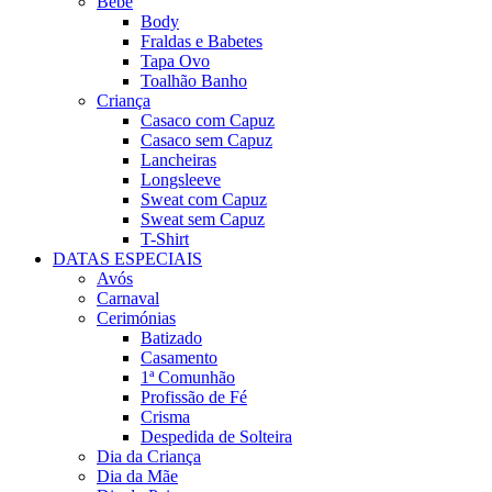
Bebé
Body
Fraldas e Babetes
Tapa Ovo
Toalhão Banho
Criança
Casaco com Capuz
Casaco sem Capuz
Lancheiras
Longsleeve
Sweat com Capuz
Sweat sem Capuz
T-Shirt
DATAS ESPECIAIS
Avós
Carnaval
Cerimónias
Batizado
Casamento
1ª Comunhão
Profissão de Fé
Crisma
Despedida de Solteira
Dia da Criança
Dia da Mãe