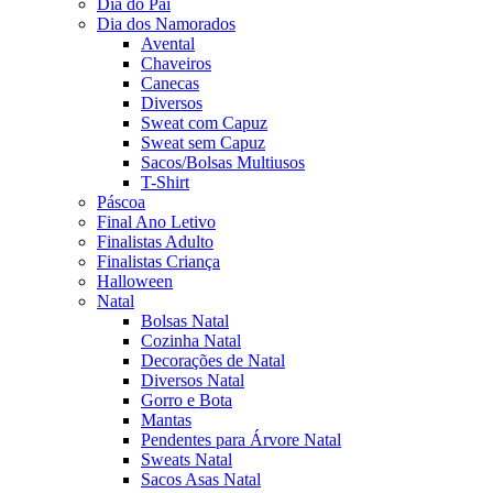
Dia do Pai
Dia dos Namorados
Avental
Chaveiros
Canecas
Diversos
Sweat com Capuz
Sweat sem Capuz
Sacos/Bolsas Multiusos
T-Shirt
Páscoa
Final Ano Letivo
Finalistas Adulto
Finalistas Criança
Halloween
Natal
Bolsas Natal
Cozinha Natal
Decorações de Natal
Diversos Natal
Gorro e Bota
Mantas
Pendentes para Árvore Natal
Sweats Natal
Sacos Asas Natal