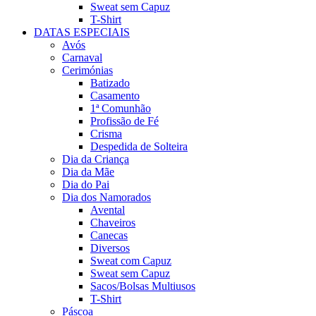
Sweat sem Capuz
T-Shirt
DATAS ESPECIAIS
Avós
Carnaval
Cerimónias
Batizado
Casamento
1ª Comunhão
Profissão de Fé
Crisma
Despedida de Solteira
Dia da Criança
Dia da Mãe
Dia do Pai
Dia dos Namorados
Avental
Chaveiros
Canecas
Diversos
Sweat com Capuz
Sweat sem Capuz
Sacos/Bolsas Multiusos
T-Shirt
Páscoa