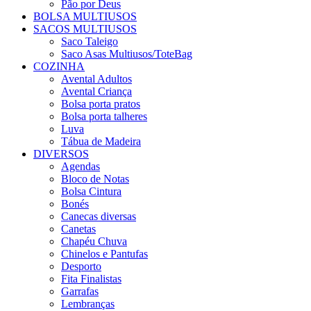
Pão por Deus
BOLSA MULTIUSOS
SACOS MULTIUSOS
Saco Taleigo
Saco Asas Multiusos/ToteBag
COZINHA
Avental Adultos
Avental Criança
Bolsa porta pratos
Bolsa porta talheres
Luva
Tábua de Madeira
DIVERSOS
Agendas
Bloco de Notas
Bolsa Cintura
Bonés
Canecas diversas
Canetas
Chapéu Chuva
Chinelos e Pantufas
Desporto
Fita Finalistas
Garrafas
Lembranças