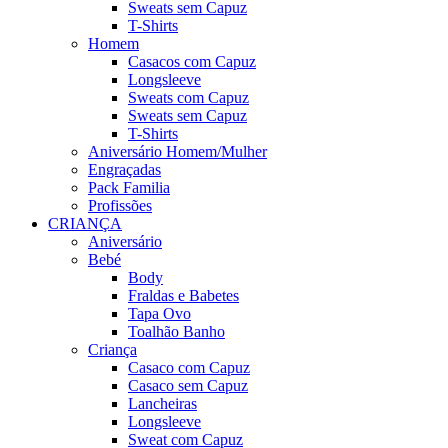
Sweats sem Capuz
T-Shirts
Homem
Casacos com Capuz
Longsleeve
Sweats com Capuz
Sweats sem Capuz
T-Shirts
Aniversário Homem/Mulher
Engraçadas
Pack Familia
Profissões
CRIANÇA
Aniversário
Bebé
Body
Fraldas e Babetes
Tapa Ovo
Toalhão Banho
Criança
Casaco com Capuz
Casaco sem Capuz
Lancheiras
Longsleeve
Sweat com Capuz