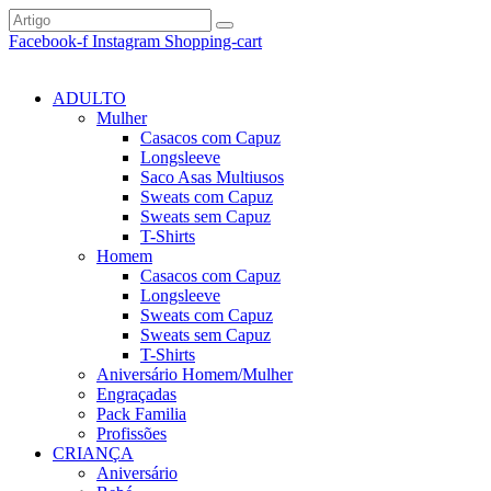
Facebook-f
Instagram
Shopping-cart
ADULTO
Mulher
Casacos com Capuz
Longsleeve
Saco Asas Multiusos
Sweats com Capuz
Sweats sem Capuz
T-Shirts
Homem
Casacos com Capuz
Longsleeve
Sweats com Capuz
Sweats sem Capuz
T-Shirts
Aniversário Homem/Mulher
Engraçadas
Pack Familia
Profissões
CRIANÇA
Aniversário