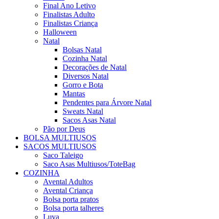
Final Ano Letivo
Finalistas Adulto
Finalistas Criança
Halloween
Natal
Bolsas Natal
Cozinha Natal
Decorações de Natal
Diversos Natal
Gorro e Bota
Mantas
Pendentes para Árvore Natal
Sweats Natal
Sacos Asas Natal
Pão por Deus
BOLSA MULTIUSOS
SACOS MULTIUSOS
Saco Taleigo
Saco Asas Multiusos/ToteBag
COZINHA
Avental Adultos
Avental Criança
Bolsa porta pratos
Bolsa porta talheres
Luva