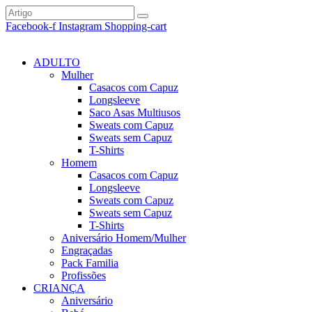
Facebook-f
Instagram
Shopping-cart
ADULTO
Mulher
Casacos com Capuz
Longsleeve
Saco Asas Multiusos
Sweats com Capuz
Sweats sem Capuz
T-Shirts
Homem
Casacos com Capuz
Longsleeve
Sweats com Capuz
Sweats sem Capuz
T-Shirts
Aniversário Homem/Mulher
Engraçadas
Pack Familia
Profissões
CRIANÇA
Aniversário