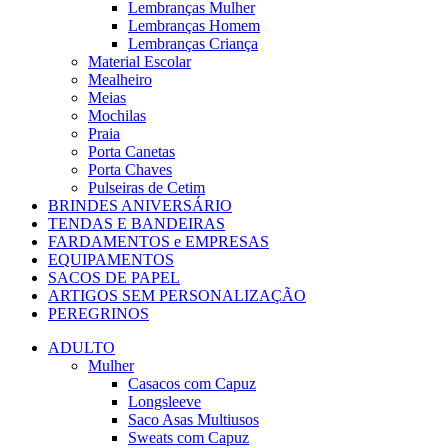
Lembranças Mulher
Lembranças Homem
Lembranças Criança
Material Escolar
Mealheiro
Meias
Mochilas
Praia
Porta Canetas
Porta Chaves
Pulseiras de Cetim
BRINDES ANIVERSÁRIO
TENDAS E BANDEIRAS
FARDAMENTOS e EMPRESAS
EQUIPAMENTOS
SACOS DE PAPEL
ARTIGOS SEM PERSONALIZAÇÃO
PEREGRINOS
ADULTO
Mulher
Casacos com Capuz
Longsleeve
Saco Asas Multiusos
Sweats com Capuz