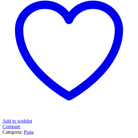
Carro
pão
de
forma
(com
nome)
Add to wishlist
Compare
Categoria:
Praia