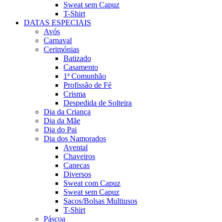
Sweat sem Capuz
T-Shirt
DATAS ESPECIAIS
Avós
Carnaval
Cerimónias
Batizado
Casamento
1ª Comunhão
Profissão de Fé
Crisma
Despedida de Solteira
Dia da Criança
Dia da Mãe
Dia do Pai
Dia dos Namorados
Avental
Chaveiros
Canecas
Diversos
Sweat com Capuz
Sweat sem Capuz
Sacos/Bolsas Multiusos
T-Shirt
Páscoa