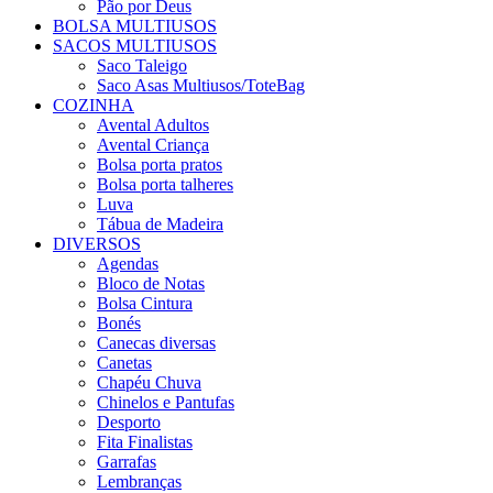
Pão por Deus
BOLSA MULTIUSOS
SACOS MULTIUSOS
Saco Taleigo
Saco Asas Multiusos/ToteBag
COZINHA
Avental Adultos
Avental Criança
Bolsa porta pratos
Bolsa porta talheres
Luva
Tábua de Madeira
DIVERSOS
Agendas
Bloco de Notas
Bolsa Cintura
Bonés
Canecas diversas
Canetas
Chapéu Chuva
Chinelos e Pantufas
Desporto
Fita Finalistas
Garrafas
Lembranças