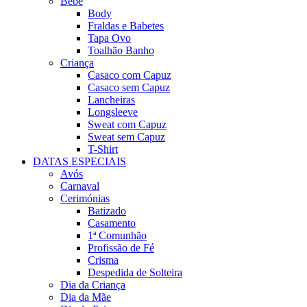
Bebé
Body
Fraldas e Babetes
Tapa Ovo
Toalhão Banho
Criança
Casaco com Capuz
Casaco sem Capuz
Lancheiras
Longsleeve
Sweat com Capuz
Sweat sem Capuz
T-Shirt
DATAS ESPECIAIS
Avós
Carnaval
Cerimónias
Batizado
Casamento
1ª Comunhão
Profissão de Fé
Crisma
Despedida de Solteira
Dia da Criança
Dia da Mãe