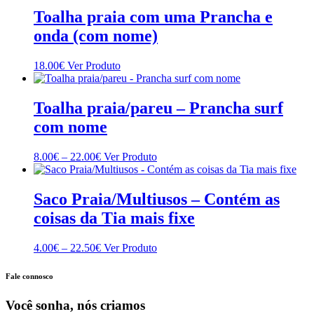
Toalha praia com uma Prancha e
onda (com nome)
18.00
€
Ver Produto
Toalha praia/pareu – Prancha surf
com nome
Price
This
8.00
€
–
22.00
€
Ver Produto
range:
product
8.00€
has
through
multiple
Saco Praia/Multiusos – Contém as
22.00€
variants.
coisas da Tia mais fixe
The
options
may
Price
This
4.00
€
–
22.50
€
Ver Produto
be
range:
product
chosen
4.00€
has
Fale connosco
on
through
multiple
the
22.50€
variants.
Você sonha, nós criamos
product
The