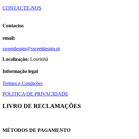
page
options
CONTACTE-NOS
may
be
chosen
Contactos
on
the
product
email:
page
sweetdesign@sweetdesign.pt
Localização:
Lourinhã
Informação legal
Termos e Condições
POLITICA DE PRIVACIDADE
LIVRO DE RECLAMAÇÕES
MÉTODOS DE PAGAMENTO