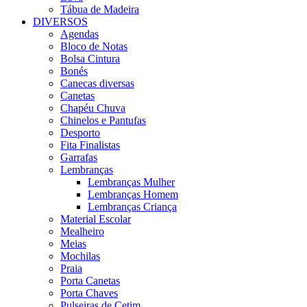
Tábua de Madeira
DIVERSOS
Agendas
Bloco de Notas
Bolsa Cintura
Bonés
Canecas diversas
Canetas
Chapéu Chuva
Chinelos e Pantufas
Desporto
Fita Finalistas
Garrafas
Lembranças
Lembranças Mulher
Lembranças Homem
Lembranças Criança
Material Escolar
Mealheiro
Meias
Mochilas
Praia
Porta Canetas
Porta Chaves
Pulseiras de Cetim