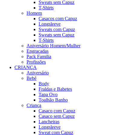
Sweats sem Capuz
T-Shirts
Homem
Casacos com Capuz
Longsleeve
Sweats com Capuz
Sweats sem Capuz
T-Shirts
Aniversário Homem/Mulher
Engraçadas
Pack Familia
Profissões
CRIANÇA
Aniversário
Bebé
Body
Fraldas e Babetes
Tapa Ovo
Toalhão Banho
Criança
Casaco com Capuz
Casaco sem Capuz
Lancheiras
Longsleeve
Sweat com Capuz