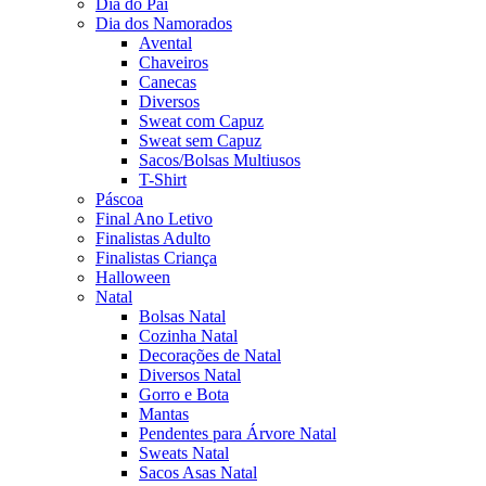
Dia do Pai
Dia dos Namorados
Avental
Chaveiros
Canecas
Diversos
Sweat com Capuz
Sweat sem Capuz
Sacos/Bolsas Multiusos
T-Shirt
Páscoa
Final Ano Letivo
Finalistas Adulto
Finalistas Criança
Halloween
Natal
Bolsas Natal
Cozinha Natal
Decorações de Natal
Diversos Natal
Gorro e Bota
Mantas
Pendentes para Árvore Natal
Sweats Natal
Sacos Asas Natal