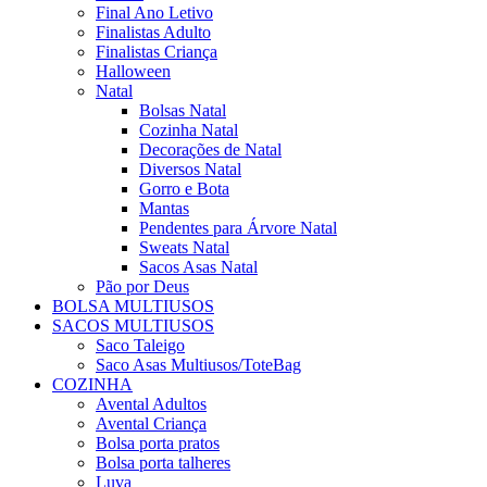
Final Ano Letivo
Finalistas Adulto
Finalistas Criança
Halloween
Natal
Bolsas Natal
Cozinha Natal
Decorações de Natal
Diversos Natal
Gorro e Bota
Mantas
Pendentes para Árvore Natal
Sweats Natal
Sacos Asas Natal
Pão por Deus
BOLSA MULTIUSOS
SACOS MULTIUSOS
Saco Taleigo
Saco Asas Multiusos/ToteBag
COZINHA
Avental Adultos
Avental Criança
Bolsa porta pratos
Bolsa porta talheres
Luva